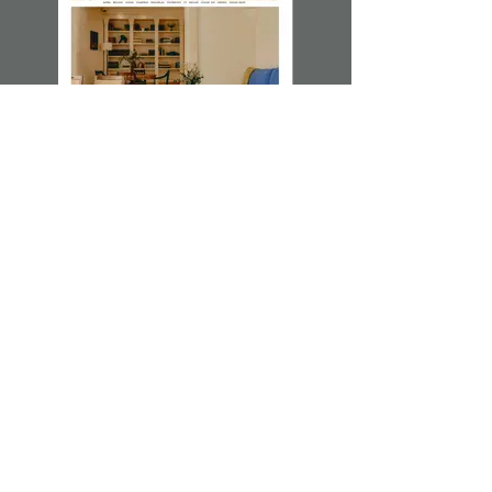
VOGUE Spain Mayo 24
Hablamos sobre la tendencia de los azules
con Eva Blanco