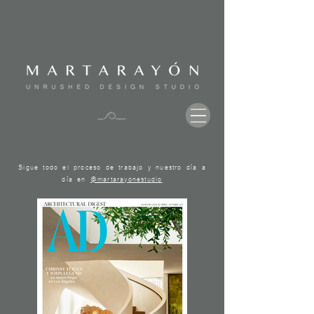
Sigue todo el proceso de trabajo y nuestro día a
día en
@martarayonestudio